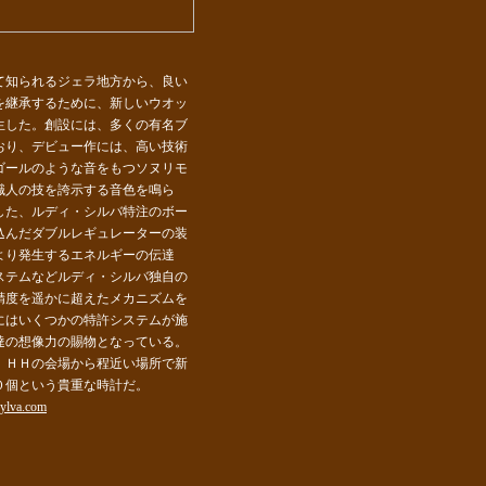
て知られるジェラ地方から、良い
を継承するために、新しいウオッ
生した。創設には、多くの有名ブ
おり、デビュー作には、高い技術
ゴールのような音をもつソヌリモ
職人の技を誇示する音色を鳴ら
した、ルディ・シルバ特注のボー
込んだダブルレギュレーターの装
より発生するエネルギーの伝達
ステムなどルディ・シルバ独自の
精度を遥かに超えたメカニズムを
にはいくつかの特許システムが施
達の想像力の賜物となっている。
ＩＨＨの会場から程近い場所で新
０個という貴重な時計だ。
sylva.com