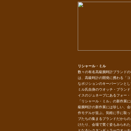
リシャール・ミル
数々の有名高級腕時計ブランドの
は、高級時計の開発に携わる「コ
なポジションのキーパーソンとし
ミル氏自身のウオッチ・ブランド
イスのジュネーブにあるフォー・
「リシャール・ミル」の新作展に
級腕時計の新作展には珍しい、会
作モデルが並ぶ。気軽に手に取っ
ブたちの集まるブランドだからの
けたり、会場で寛ぐ姿もみられた
となるレクタンギュラーウオッチ