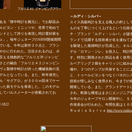
～ルディ・シルバ～
ある「懐中時計を腕元に」でお馴染み
スイス高級時計を支える職人の村とし
ルビヨン・ミニッツや、世界で初めて
ものを丁寧につくり上げるという伝統
ンドとして誇りを体現し時計愛好家を
チ・ブランド「ルディ・シルバ」が誕
ェ」。毎年ジュネーブのSIHH開催期間
ランドで活躍する技術者が名を連ねて
でいる。今年は新作２０点と、ブラン
を駆使した複雑時計が完成した。オル
やかに行われた。注目されるのは、ボ
デル「ロマン・ジレ」を投入し、時計
える独創的な"フルリエ39 ジャンピ
す。特別に開発された部品を多く使用
さとの融合「フルリエ４２ジャンピン
ルベアリング２個をキャリッジに組み
ヴェ製懐中時計が誇った機械装飾の見
備や、２つのテンプが共振することに
デルとなっている。また、昨年発売し
と、トゥールビヨンをつなぐバネのシ
ル「サグアロ」が３００ｍ防水でケー
技術が惜しみなく使用され、今までの
った新モデルを発表した。このモデル
開発している。また、グランドデート
してパルスメーターが搭載されてお
され、斬新な構造はまさにエンジニア
今年のジュネーブサロン開催中に、Ｓ
1822
作発表会が行われた。年間生産は１０
Ｒｕｄｉｓ Ｓｙｌｖａ
http://www.rudis