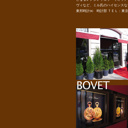
ヴィなど、ミル氏のハイセンスな
東邦時計㈱ 時計部 ＴＥＬ：東京03-580