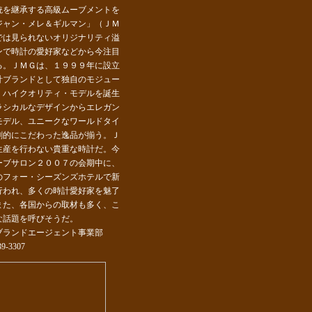
統を継承する高級ムーブメントを
ジャン・メレ＆ギルマン」（ＪＭ
では見られないオリジナリティ溢
ンで時計の愛好家などから今注目
る。ＪＭＧは、１９９９年に設立
計ブランドとして独自のモジュー
、ハイクオリティ・モデルを誕生
ラシカルなデザインからエレガン
モデル、ユニークなワールドタイ
創的にこだわった逸品が揃う。Ｊ
生産を行わない貴重な時計だ。今
ーブサロン２００７の会期中に、
のフォー・シーズンズホテルで新
行われ、多くの時計愛好家を魅了
また、各国からの取材も多く、こ
な話題を呼びそうだ。
ブランドエージェント事業部
9-3307