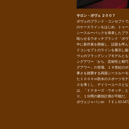
サロン・ボヴェ ２００７
ボヴェのブランド・コンセプトで
のケースラインをはじめ、トゥー
シースルーバックを発表したブラ
唸らせるウオッチブランド「ボヴ
中に新作展を開催し、話題を呼ん
ドコンセプトのラインを展示し賑
ヴェのフラッグシップモデルとも言
ングアワー゛から、芸術性と精巧
グアワー」の登場。１９世紀のボ
事さを踏襲する両面シースルーモ
た１０００ｍ防水のスポーツモデ
スを薄くし、デイリーユースとな
は、「ドクターズ・ウオッチ」と
り、１分間の脈拍計測が可能だ。
ボヴェジャパン㈱ ＴＥＬ03-5472-