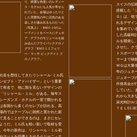
り、綺麗な色使いのレディー
スイスの伝
ス・モデルにも人気が寄せら
搭載した「
れていた、会場はゆったりと
Ｇ）は、他
した雰囲気の中に活気のある
れるデザイ
楽しさが滲み出るものだった
（写真上）：RM０１0のム
を集めてい
ーブメントをベースにデュボ
した高級時
ア・デプラのモジュールを組
ルを開発し
み込んだフライバッククロノ
させた。ク
グラフ「RM０１１フェリ
トスポーツ
ペ・マッサ ビックデイト ク
ロノグラフ」
マーまで独
ＭＧは大量
年のジュネ
社長を歴任してきたリシャール･ミル氏
ジュネーブ
ンセプト・アドバイザー」という重要
作発表会が
て有名で、他に類を見ないデザインの
していた。
「リシャール・ミル」がある。毎年ス
れから大き
シーズンズ・ホテルの一室で開かれる
栄光時計㈱
は各国から多くのセレブが訪れる。高
ＴＥＬ03-383
場内ではテーブルに雑然と置かれた新
て見ることができるのは、まさにセレ
ようだ。ミル氏も軽い装いで取材を受
。今年の新作は、リシャール・ミル初
やヨットを彷彿とさせるペリーニ・ナ